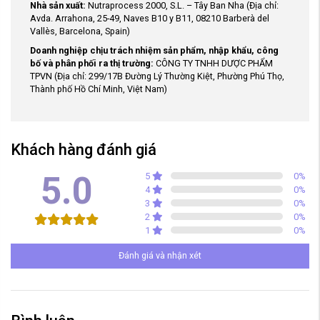
Nhà sản xuất:
Nutraprocess 2000, S.L. – Tây Ban Nha (Địa chỉ:
Avda. Arrahona, 25-49, Naves B10 y B11, 08210 Barberà del
Vallès, Barcelona, Spain)
Doanh nghiệp chịu trách nhiệm sản phẩm, nhập khẩu, công
bố và phân phối ra thị trường:
CÔNG TY TNHH DƯỢC PHẨM
TPVN (Địa chỉ: 299/17B Đường Lý Thường Kiệt, Phường Phú Thọ,
Thành phố Hồ Chí Minh, Việt Nam)
Khách hàng đánh giá
5.0
5
0
%
4
0
%
3
0
%
2
0
%
1
0
%
Đánh giá và nhận xét