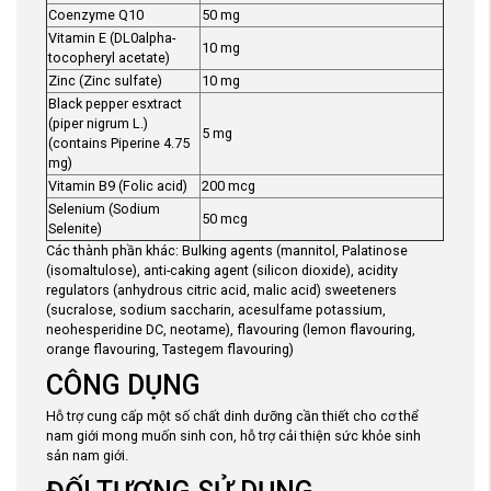
Coenzyme Q10
50 mg
Vitamin E (DL0alpha-
10 mg
tocopheryl acetate)
Zinc (Zinc sulfate)
10 mg
Black pepper esxtract
(piper nigrum L.)
5 mg
(contains Piperine 4.75
mg)
Vitamin B9 (Folic acid)
200 mcg
Selenium (Sodium
50 mcg
Selenite)
Các thành phần khác: Bulking agents (mannitol, Palatinose
(isomaltulose), anti-caking agent (silicon dioxide), acidity
regulators (anhydrous citric acid, malic acid) sweeteners
(sucralose, sodium saccharin, acesulfame potassium,
neohesperidine DC, neotame), flavouring (lemon flavouring,
orange flavouring, Tastegem flavouring)
CÔNG DỤNG
Hỗ trợ cung cấp một số chất dinh dưỡng cần thiết cho cơ thể
nam giới mong muốn sinh con, hỗ trợ cải thiện sức khỏe sinh
sản nam giới.