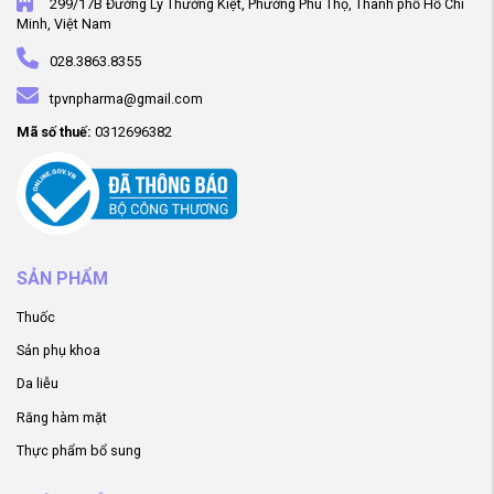
299/17B Đường Lý Thường Kiệt, Phường Phú Thọ, Thành phố Hồ Chí
Minh, Việt Nam
028.3863.8355
tpvnpharma@gmail.com
Mã số thuế:
0312696382
SẢN PHẨM
Thuốc
Sản phụ khoa
Da liễu
Răng hàm mặt
Thực phẩm bổ sung