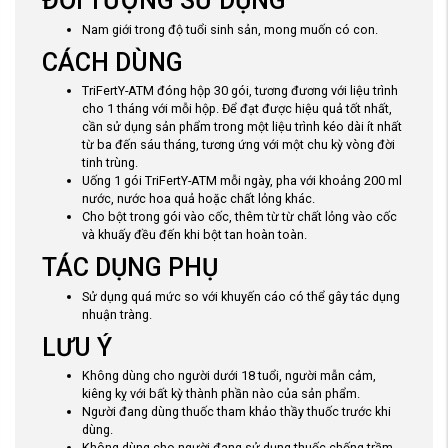
ĐỐI TƯỢNG SỬ DỤNG
Nam giới trong độ tuổi sinh sản, mong muốn có con.
CÁCH DÙNG
TriFertY-ATM đóng hộp 30 gói, tương đương với liệu trình
cho 1 tháng với mỗi hộp. Để đạt được hiệu quả tốt nhất,
cần sử dụng sản phẩm trong một liệu trình kéo dài ít nhất
từ ba đến sáu tháng, tương ứng với một chu kỳ vòng đời
tinh trùng.
Uống 1 gói TriFertY-ATM mỗi ngày, pha với khoảng 200 ml
nước, nước hoa quả hoặc chất lỏng khác.
Cho bột trong gói vào cốc, thêm từ từ chất lỏng vào cốc
và khuấy đều đến khi bột tan hoàn toàn.
TÁC DỤNG PHỤ
Sử dụng quá mức so với khuyến cáo có thể gây tác dụng
nhuận tràng.
LƯU Ý
Không dùng cho người dưới 18 tuổi, người mẫn cảm,
kiêng kỵ với bất kỳ thành phần nào của sản phẩm.
Người đang dùng thuốc tham khảo thầy thuốc trước khi
dùng.
Không dùng cho người đang sử dụng thuốc chống trầm