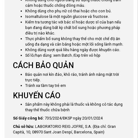
cảm hoặc thuốc chống đông máu.
Không dùng cho phụ nữ có thai hoặc cho con bú.
Isomaltulose là một nguồn glucose và fructose.
Kiểm tra tương tác với bác sĩ hoặc dược sĩ của bạn nếu
bạn đang dùng bất kỳ chất bổ sung hoặc phương pháp
điều trị nào khác.
Thực phẩm bổ sung không thay thế cho một chế độ ăn
uống đa dạng và cân bằng hoặc một lối sống lành mạnh.
Không dùng vượt quá liều hàng ngày được khuyến cáo.
Số lô/hạn dùng: xem Batch /Exp trên vỏ hộp
CÁCH BẢO QUẢN
Bảo quản nơi kín đáo, khô ráo, tránh ánh nắng mặt trời
trực tiếp.
Tránh xa tầm tay trẻ em
KHUYẾN CÁO
Sản phẩm này không phải là thuốc và không có tác dụng
thay thế thuốc chữa bệnh
Số Giấy công bố:
735/2024/ĐKSP ngày 20/01/2024
Chủ sở hữu:
LABORATORIO REIG JOFRE, S.A. (Địa chỉ: Gran
Capità, 10, 08970 Sant Joan Despí, Barcelona, Spain)