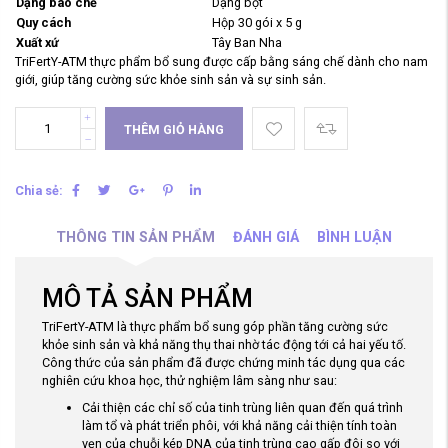
Dạng bào chế
Dạng bột
Quy cách
Hộp 30 gói x 5 g
Xuất xứ
Tây Ban Nha
TriFertY-ATM thực phẩm bổ sung được cấp bằng sáng chế dành cho nam
giới, giúp tăng cường sức khỏe sinh sản và sự sinh sản.
THÊM GIỎ HÀNG
Chia sẻ:
THÔNG TIN SẢN PHẨM
ĐÁNH GIÁ
BÌNH LUẬN
MÔ TẢ SẢN PHẨM
TriFertY-ATM là thực phẩm bổ sung góp phần tăng cường sức
khỏe sinh sản và khả năng thụ thai nhờ tác động tới cả hai yếu tố.
Công thức của sản phẩm đã được chứng minh tác dụng qua các
nghiên cứu khoa học, thử nghiệm lâm sàng như sau:
Cải thiện các chỉ số của tinh trùng liên quan đến quá trình
làm tổ và phát triển phôi, với khả năng cải thiện tính toàn
vẹn của chuỗi kép DNA của tinh trùng cao gấp đôi so với