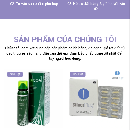
g
02. Tư vấn sản phẩm phù hợp
03. Hỗ trợ đặt hàng & giải quyết vấn
đề
SẢN PHẨM CỦA CHÚNG TÔI
Chúng tôi cam kết cung cấp sản phẩm chính hãng, đa dạng, giá tốt đến từ
các thương hiệu hàng đầu của thế giới đảm bảo chất lượng tốt nhất đến
tay người tiêu dùng.
Nổi Bật
Nổi Bật