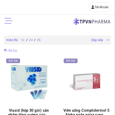
Tài khoản
Hiển thị:
12
/
24
/
36
Sắp xếp
Bộ lọc
Nổi Bật
Nổi Bật
Viusid (hộp 30 gói) sản
Viên uống Complidermol 5
phẩm tăng cường sức ...
Alpha ngăn ngừa rụng ...